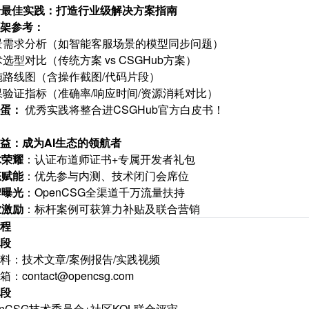
场景最佳实践：打造行业级解决方案指南
架参考：
景需求分析（如智能客服场景的模型同步问题）
术选型对比（传统方案 vs CSGHub方案）
施路线图（含操作截图/代码片段）
果验证指标（准确率/响应时间/资源消耗对比）
蛋：
优秀实践将整合进CSGHub官方白皮书！
益：成为AI生态的领航者
术荣耀
：认证布道师证书+专属开发者礼包
态赋能
：优先参与内测、技术闭门会席位
牌曝光
：OpenCSG全渠道千万流量扶持
业激励
：标杆案例可获算力补贴及联合营销
程
段
料：技术文章/案例报告/实践视频
箱：
contact
@opencsg.com
段
enCSG技术委员会+社区KOL联合评审