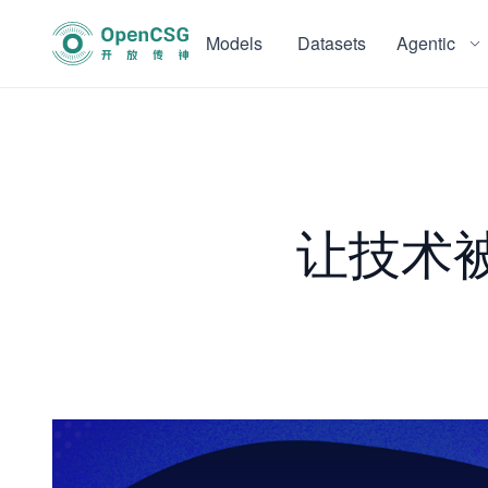
Models
Datasets
Agentic
让技术被