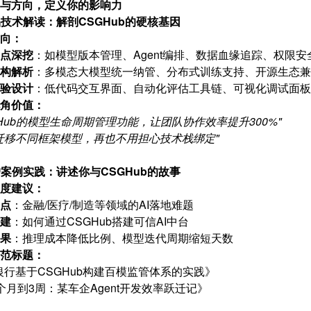
与方向，定义你的影响力
产品技术解读：解剖CSGHub的硬核基因
向：
点深挖
：如模型版本管理、Agent编排、数据血缘追踪、权限安
构解析
：多模态大模型统一纳管、分布式训练支持、开源生态兼
验设计
：低代码交互界面、自动化评估工具链、可视化调试面板
角价值：
GHub的模型生命周期管理功能，让团队协作效率提升300%"
迁移不同框架模型，再也不用担心技术栈绑定"
客户案例实践：讲述你与CSGHub的故事
度建议：
点
：金融/医疗/制造等领域的AI落地难题
建
：如何通过CSGHub搭建可信AI中台
果
：推理成本降低比例、模型迭代周期缩短天数
范标题：
银行基于CSGHub构建百模监管体系的实践》
个月到3周：某车企Agent开发效率跃迁记》