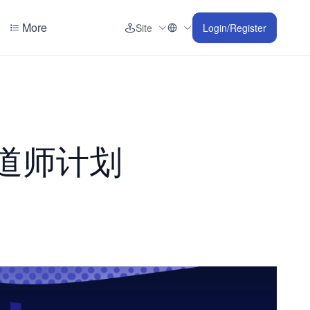
More
Site
Login/Register
布道师计划