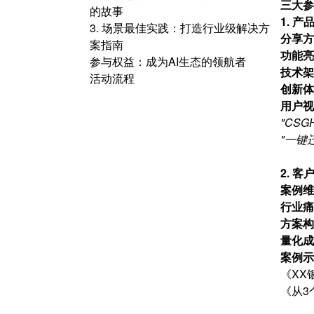
三大参
的故事
1. 
3. 场景最佳实践：打造行业级解决方
分享方
案指南
功能亮
参与权益：成为AI生态的领航者
技术架
活动流程
创新体
用户视
"CS
"一键
2. 
案例维
行业痛
方案构
量化成
案例示
《XX
《从3