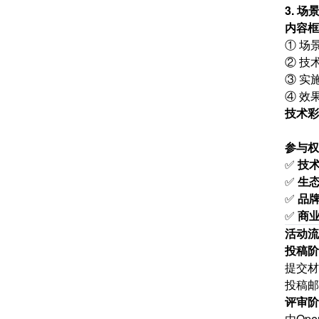
3. 
内容框
① 场
② 技
③ 实
④ 效
技术彩
参与权
✅
技
✅
生
✅
品
✅
商
活动流
投稿阶
提交材
投稿邮
评审阶
由Op