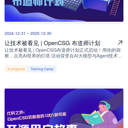
8000 💰进阶项目：12000https://summer-ospp.ac.cn/为什么
选择 OpenCSG？OpenCSG（开放传神）是国内领先的大
模型生态社区，致力于为人工智能行业提供垂直领域的解决
方案。通过开源之夏这一平台，我们希望与更多年轻开发者
一起推动开源技术的发展，为大模型技术的落地应用贡献力
2024-12-31 ~ 2025-12-30
量。作为 OpenCSG 的项目参与者，你不仅可以接触到最
新的技术方向，还能与全球开源社区携手合作，共同打造创
让技术被看见 | OpenCSG 布道师计划
新的技术成果。CSGHub 是 OpenCSG 打造的一款开源、
让技术被看见 | OpenCSG布道师计划正式启动！用你的洞
可信的大模型资产管理平台，专注于治理大模型生命周期中
察，点亮AI世界的灯塔 活动背景在AI大模型与Agent技术蓬
的资产（如数据集、模型文件、代码等）。它为用户提供
勃发展的今天，OpenCSG始终秉持「开源、可信」的理
HuggingFace 类似的私有化功能，支持资源的托管与全生
念，致力于通过CSGHub平台为开发者与企业提供一站式
命周期管理，助力开发者轻松应对大模型生态的复杂性。
In progress
Training Camp
管理解决方案。我们相信，技术的价值在于被看见、被分
CSGHub 的核心目标是通过强大的工具链，为开发者提供
享、被实践。现诚邀全球技术先锋加入「布道师计划」，共
安全、高效的大模型管理平台。此次开源之夏，我们将为
同构建AI领域的知识共享生态！ 三大参与方向，定义你的
CSGHub 增添一项至关重要的新功能——MCP Server 资源
影响力1. 产品技术解读：解剖CSGHub的硬核基因分享方
安全扫描模块！MCP Server 资源安全扫描功能设计与实现
向：功能亮点深挖：如模型版本管理、Agent编排、数据血
——项目亮点抢先看项目编号：252a90192技术领域：AI、
缘追踪、权限安全体系技术架构解析：多模态大模型统一纳
PostgreSQL、Docker、Git、LLM编程语言：Go、
管、分布式训练支持、开源生态兼容性创新体验设计：低代
JavaScript导师：排骨虾导师邮箱：da.lei@opencsg.com
码交互界面、自动化评估工具链、可视化调试面板用户视角
难度等级：进阶 / Advanced为什么加入这个项目？随着
价值："CSGHub的模型生命周期管理功能，让团队协作效
Anthropic 推出的 MCP（Multi-Call Protocol）逐渐成为 AI
率提升300%""一键迁移不同框架模型，再也不用担心技术
Agent 连接外部工具的事实标准，MCP Server 的托管需求