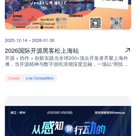
件”或“实现细节”中隐藏的指令误导执行。无版本更新审计：
周边礼品，欢迎扫码添加小助手了解更多。即日起至2025
MCP 工具描述可被远程静默修改，形成“地毯式骗局”。无
年12月31日，参与即有机会获得： 🔥 现金大奖：现金奖
代码审核与沙箱运行建议：缺乏对 MCP 服务代码的后门检
励：根据投稿内容提供200元至1000元的现金奖励。🎁 社
测与沙箱保护建议。项目目标在 CSGHub 平台中，集成
区周边：周边奖励：小怪兽定制帆布购物袋、小怪兽定制抱
MCP Server 资源的安全扫描模块；对资源中的工具描述、
枕、T恤等。投稿请联系小助手扫描上方二维码添加小助手
依赖关系、代码注释等内容进行自动化分析；识别并标注典
🌍 开源：中国AI突围的星辰大海当DeepSeek掀起开源狂
型安全风险，包括 Tool Poisoning Attack 和 Shadow
2025-12-14 ~ 2026-01-30
潮，OpenCSG正在构建属于中国的技术生态：打破垄断：
Attack；实现资源变更自动触发扫描的机制；将扫描结果反
开源模型推理成本仅为闭源竞品1/30自主可控：CSGHub平
馈到 UI 层，提示用户处理建议；提供安全规则可配置、可
2026国际开源黑客松上海站
台支持私有化部署，数据主权100%归属企业全球共振：
更新的框架，便于长期维护与演进。项目技术要求掌握 Go
开源 × 协作 × 创新实践当全球200+顶尖开发者齐聚上海外
StarShip工具链被海外开发者称为“东方Hugging Face”你的
语言 及 JavaScript 开发。熟悉 AI Agent 设计与 MCP 协议
滩，当开源精神与数字游民浪潮深度交融，一场以“用技术
每一次提交，都在参与这场静默的技术革命 📖 故事样本：
实现机制。了解静态代码分析与安全扫描技术。有开源项目
重构协作边界”为核心的创新盛宴即将启幕。宜昌点军区是
《我在OpenCSG的365夜》"那晚服务器宕机时，
开发经验或 AI 安全防护相关经验者优先。联系我们项目主
OpenCSG应用模式的典型成功案例。OpenCSG 作为本次
Maintainer发来一串摩斯电码：.-.. .. ..-. . / .. ... / .- / -... ..- --.
Closed
Live Competition
页https://summer-ospp.ac.cn/org/prodetail/252a90192导师
黑客松的算力赞助方，聚焦开发者核心需求，提供全方位支
（Life is a bug）后来才知道，这是社区传承十年的精神密
邮箱da.lei@opencsg.com官方邮箱org@summer-
持，助力创意落地： 1小时模型微调公益课程：从原理到实
码..."—— 某金融科技公司CTO @CodePoet 🔍 从代码到生
ospp.ac.cn报名指南📝 报名条件年满 18 周岁的高校在校学
操，系统掌握大模型微调关键技能术300元算力资源券：突
态：OpenCSG的开源战略![OpenCSG开源生态图]技术普
生。提供有效的在读证明（如学生证、学籍验证报告等）。
破本地硬件限制，为项目开发提供充足算力保障 「开放·协
惠：开源工具链降低企业90%开发成本生态共建：
⏰ 报名时间 📌 报名方式登录官网https://summer-
作·共创未来」2026国际开源黑客松（Open Innovation
CSGHub平台汇聚300+企业模型资产全球竞合：与
ospp.ac.cn/org/prodetail/252a90192注册并提交资料填写个
Hackathon）由上海开源信息技术协会联合上海开源方舟科
NVIDIA、阿里云共建推理加速标准你的故事将成为中国开
人信息，通过审核后即可申请加入项目！联系导师主动与导
技有限公司主办，OpenCSG等企业联合赞助，以“开源 × 数
源史的重要注脚
师沟通，进一步完善项目申请材料，增加选中概率！
字游民”为核心命题，打造无边界全球协作实验场，推动开
🎉 2025 开源之夏火热报名中，期待你的加入！
源技术与实际应用场景深度融合。OpenCSG专属支持权益