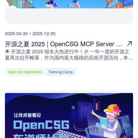
2025-04-30 ~ 2025-12-30
开源之夏 2025 | OpenCSG MCP Server 安
🌟 开源之夏 2025 报名火热进行中！🎉 一年一度的开源之
全扫描
夏再次拉开帷幕，作为国内最大规模的高校开源活动，本年
度将汇聚百大开源社区、前沿技术方向以及海量任务，激发
年轻开发者的无限潜力！OpenCSG（开放传神）今年带来
Open for registration
Training Camp
重磅项目，诚邀热爱技术的你加入我们，一起为开源社区贡
献力量！什么是开源之夏？开源之夏是中国科学院软件研究
所于 2020 年发起的“开源软件供应链点亮计划”系列暑期活
动，旨在鼓励高校学生积极参与开源软件的开发维护，培养
和发掘更多优秀的开发者，促进优秀开源软件社区的蓬勃发
展，助力开源软件供应链建设。活动联合各大开源社区，针
对重要开源软件的开发与维护提供项目开发任务，并向全球
高校学生（需年满 18 周岁）开放报名。学生可自主选择感
兴趣的项目进行申请，中选后在项目开发者（社区导师）的
指导下进行开发。根据项目的难易程度和完成情况，结项者
将获取开源之夏劳务报酬和结项证书。💰基础项目：