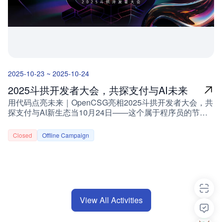
享会议室 演讲嘉宾云杉网络 向阳 云杉网络 总裁清华大学
展”的核心前提 奖项设置与长期赋能现金奖励奖项奖励金额
博士，云杉总裁，曾获网络测量领域国际顶会 ACM IMC 颁
一等奖（1名）￥5,000二等奖（2名）￥3,000三等奖（3
发的第一届 Community Contribution Award，现负责云原
名）￥1,000 额外赋能资源项目孵化与商业落地资源对接中
生可观测性产品 DeepFlow，其核心技术已作为学术论文发
国开源生态大会免费参展资格及路演机会海量免费算力与云
表于网络通信领域国际顶级会议 ACM SIGCOMM
资源持续支持AI开发工具链全套权益创投机构面对面交流通
2023。 演讲内容eBPF 驱动的 SRE 智能体：守护金融核心
道外滩江景开发环境沉浸式体验评审核心原则开源优先：重
系统业务连续性 随着金融核心系统的信创化与微服务化改
视代码开源属性与协议规范性创新导向：鼓励原创技术探索
2025-10-23 ~ 2025-10-24
造加速推进，如何在复杂架构下确保交易系统的高可用与业
与跨界应用实践可落地性：聚焦真实场景需求与可持续发展
务连续性成为运维团队面临的最大挑战。本次分享将介绍
潜力公平透明：采用统一评分标准，多维度综合评估路演展
2025斗拱开发者大会，共探支付与AI未来
DeepFlow 基于 eBPF 的交易全链路可观测性方案，并结合
示要求展示时长：单个项目路演不超过10分钟，超时将按
用代码点亮未来｜OpenCSG亮相2025斗拱开发者大会，共
多家银行落地案例，阐述如何突破传统 APM、LOG、BPM
规则扣分展示内容：需涵盖以下五大模块项目背景与问题定
探支付与AI新生态当10月24日——这个属于程序员的节日
工具链的局限，实现交易级精准观测与故障诊断。同时，将
义解决方案与技术架构核心创新点Demo演示（必选）开源
如约而至，一份“用代码改变世界”的热爱，也被赋予了更特
分享 DeepFlow 智能体的实践经验：如何在真实金融系统
方式与未来规划报名方式与须知报名链接：
别的意义。无论是数字技术、AI，还是区块链，每一次行业
中，通过智能诊断、巡检与自我学习能力，帮助团队实
https://shanghaiopen.feishu.cn/share/base/form/shrcn
Closed
Offline Campaign
的跃迁，都源于开发者的探索与深耕。开发者不仅是技术落
现“少告警、快定位、自动巡检”的智能化运维目标。 金融核
报名截止：2026年1月9日23:59通知方式：报名后5-7个工
地的“摆渡人”，更是未来趋势的“先行者”。 汇付天下 × 开发
心系统的可观测性挑战与业务连续性诉求eBPF 技术在交易
作日内将通过邮件反馈初审结果，通过者将被纳入参赛交流
者：共创开放生态一直以来，汇付天下始终致力于成为开发
全链路可观测性中的应用DeepFlow 在银行核心系统的实践
群，OpenCSG模型微调课程与算力券将在群内统一发放项
者的“同行者”，以开放技术与生态合作为核心，连接更多创
与案例基于全链路数据的 SRE 智能体：诊断、巡检与自演
目提交：初审阶段需提交项目代码仓库链接、README文
新力量。2025斗拱开发者大会即将启幕，以“开源·共创·未
进展望：从数据采集到智能决策的闭环体系 演讲嘉宾
档及演示视频，具体模板将在组队后同步常见问题解答 问
来支付”为主题，聚焦支付、AI与区块链的融合创
Greptime杨颖文 Greptime 核心工程师Rust 开源软件开发
题解答Q：是否支持个人报名？A：支持个人报名，报名后
View All Activities
新。 OpenCSG受邀出席，共话支付创新未来作为受邀嘉
者，目前专注于 GreptimeDB 存储层的开发，偶尔也为
将组织线上组队环节，助力开发者匹配志同道合的队友Q：
宾，OpenCSG（开放传神）创始人 & CEO 陈冉将与行业
arrow-rs、OpenDAL、DataFusion 等开源项目写一点代
线下活动是否为强制参与？A：线下Demo Day与颁奖典礼
专家共同探讨支付安全、区块链可信算力与AI赋能开发者生