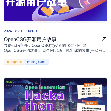
栈绑定" 2. 客户案例实践：讲述你与CSGHub的故事案例维
正在急速增长。然而，其灵活性背后隐藏的安全风险也愈发
度建议：行业痛点：金融/医疗/制造等领域的AI落地难题方
显现。本项目旨在为 MCP Server 打造一套资源安全扫描模
案构建：如何通过CSGHub搭建可信AI中台量化成果：推理
块，通过静态分析与自动化检测，全面提升 MCP 工具的安
成本降低比例、模型迭代周期缩短天数案例示范标题：
全性和可信度！项目介绍背景随着 Anthropic 推出
《XX银行基于CSGHub构建百模监管体系的实践》《从3个
的 MCP（Multi-Call Protocol）逐渐成为 AI Agent 连接外部
月到3周：某车企Agent开发效率跃迁记》 3. 场景最佳实
工具的事实标准，越来越多开发者在 AI 应用中采用 MCP
2024-12-31 ~ 2026-12-30
践：打造行业级解决方案指南内容框架参考：① 场景需求
Server 来托管模型可调用的工具服务。MCP 的灵活性为 AI
分析（如智能客服场景的模型同步问题）② 技术选型对比
Agent 注入了极大的能力，但其安全问题尚未获得足够重
OpenCSG开源用户故事
（传统方案 vs CSGHub方案）③ 实施路线图（含操作截图/
视。目前，MCP 工具描述在实际运行中直接被加载进大模
导语代码之外：OpenCSG贡献者的1001种可能——
代码片段）④ 效果验证指标（准确率/响应时间/资源消耗对
型上下文，而模型自身缺乏判断指令安全性的能力。一旦工
OpenCSG开源故事计划全网启动，说出你的故事[开源有
比）技术彩蛋： 优秀实践将整合进CSGHub官方白皮
具描述中包含恶意指令，模型就可能被引导执行攻击者设计
奖] 用代码书写人生，OpenCSG邀你讲述AI时代的故事
书！ 参与权益：成为AI生态的领航者✅ 技术荣耀：认证布
的操作，从而危及 Agent 本身的安全边界。当前主流 MCP
——投稿赢现金大奖，共建中国开源力量用户开源故事
道师证书+专属开发者礼包✅ 生态赋能：优先参与内测、技
服务和 Agent 平台中，MCP Server 资源的审核机制较为薄
In progress
Training Camp
OpenCSG「用户开源故事」活动全网启动，分享你的故
术闭门会席位✅ 品牌曝光：OpenCSG全渠道千万流量扶持
弱：CSGHub 已支持托管 MCP Server 资源（如通过 Git 或
事，最高赢5000元现金奖励，让代码的温度被世界看
✅ 商业激励：标杆案例可获算力补贴及联合营销活动流程
本地上传代码的方式）。用户可以自由发布和调用 MCP 工
见！ 📢 为什么你的故事价值千金？在AI技术狂飙的今天，
投稿阶段提交材料：技术文章/案例报告/实践视频投稿邮
具，但平台尚未对这些资源的安全性进行系统评估。社区中
开源是打破垄断的核武器，而你的参与是点燃火种的关键：
箱：contact@opencsg.com评审阶段由OpenCSG技术委员
已有对 Tool Poisoning 和 Shadow Attack 等攻击方式的研
✅ 个人成长：从“Hello World”到主导开源项目的心路历程✅
会+社区KOL联合评审成果发布（2025年12月）年度十大布
究和披露，但缺乏工程化的检测与防御手段。存在的不足信
技术突破：用OpenCSG工具链攻克的行业难题✅ 生态共
道师榜单揭晓最佳内容收录《CSGHub生态实践年鉴》 技
息不对称：AI Agent 可见工具的全部描述，用户前端却仅
建：在社区遇到的深夜调试伙伴、神级代码注释每一个故事
术需要被看见，更需要被传承加入OpenCSG布道师计划，
展示摘要，无法察觉隐藏指令。缺乏上下文隔离：多个
都是中国开源力量的DNA 🎁 投稿有奖：你的代码，值得被
让你的每一次技术洞察都成为推动行业进步的星辰！
MCP 服务加载时，恶意服务可能干扰可信服务工具的使用
奖励OpenCSG社区现已上线「投稿有奖」活动，欢迎分享
方式。大模型防御能力不足：模型容易被“必要前置条
您和我们开源产品的故事，投稿有机会获得现金奖励或社区