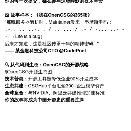
你的每一次提交，都在参与这场静默的技术革命
📖 故事样本：《我在OpenCSG的365夜》
"那晚服务器宕机时，Maintainer发来一串摩斯电码：
.-.. .. ..-. . / .. ... / .- / -... ..- -
（Life is a bug）
-.
后来才知道，这是社区传承十年的精神密码..."
—— 某金融科技公司CTO @CodePoet
🔍 从代码到生态：OpenCSG的开源战略
![OpenCSG开源生态图]
技术普惠
：开源工具链降低企业90%开发成本
生态共建
：CSGHub平台汇聚300+企业模型资产
全球竞合
：与NVIDIA、阿里云共建推理加速标准
你的故事将成为中国开源史的重要注脚