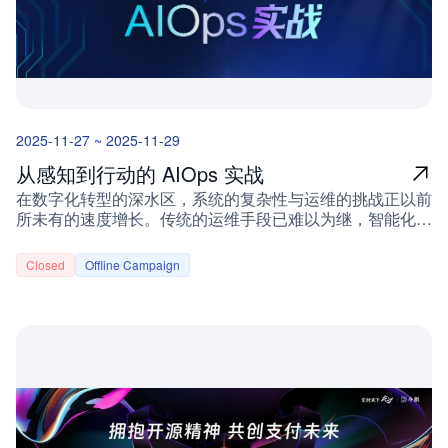
权益一：模型微调公益课程（1小时）覆盖全阶段开发者需
求，从基础认知到实战落地，构建完整知识体系：解析微调
核心原理与典型应用场景实操指导：数据准备、模型训练、
部署上线全流程经验分享：常见问题规避与最佳实践总
结 权益二：300元算力券参赛即享适配两大核心赛道开发需
求，无门槛助力项目推进：开源大模型 × GPU应用赛道：
满足推理加速、模型训练、性能优化等算力需求开源 × 超
2025-11-27 ~ 2025-11-29
级个体生产力赛道：支撑个人工具链、自动化工作流等开发
场景无需额外申请，报名成功后统一发放，助力开发者专注
从感知到行动的 AIOps 实战
创意实现。 核心赛道聚焦开源大模型 × GPU 应用类别详情
在数字化转型的深水区，系统的复杂性与运维的挑战正以前
核心定位基于GPU实现高性能开源大模型应用开发关键词
所未有的速度增长。传统的运维手段已难以为继，智能化运
开源大模型、推理加速、模型部署、Agent赛道方向1. 开源
维（AIOps）不再是未来的蓝图，而是当下必须掌握的实战
大模型微调与推理性能优化2. AI Agent / Copilot工具开发3.
能力。但如何让 AIOps 真正跨越理论与实践的鸿沟，实现
文本/图像/视频多模态模型应用构建硬性要求需使用GPU完
Closed
Offline Campaign
从“感知”问题到“行动”决策的闭环？为此，DeepFlow 与蓝
成训练、推理或加速环节，并提供吞吐、延迟、显存占用等
鲸智云、OpenCSG强强联合，将于2025年11月29日在杭
核心性能指标 开源 × 超级个体生产力类别详情核心定位以
州共同举办以「从感知到行动的 AIOps 实战」为主题的线
开源技术赋能个人生产力提升，探索“一人即组织”的数字经
下 Meetup。我们旨在汇聚行业先锋，分享最前沿的 AIOps
济新形态关键词超级个体、开源工具、个人生产力、数字游
落地实践与思考，无论您是运维工程师、SRE、架构师还
民、一人公司赛道方向1. 面向个人的开源AI助手与Copilot
是技术决策者，相信都能在此收获启发与实战经验。 活动
工具研发2. 个人自动化工作流与智能工具链搭建3. 独立开
时间 11月29日（周六）下午13:30～17:30 活动地点杭州余
发者“一人公司”基础设施构建4. 数字游民跨境协作与交付工
杭区五常街道联创街188号贝达梦工场D座负一楼共享会议
具开发硬性要求核心功能或关键模块需遵循Apache 2.0/MIT
室 杭州余区五常街道联创街188号贝达梦工场D座负一楼共
等开源协议，项目设计需满足“个人可独立使用、维护与扩