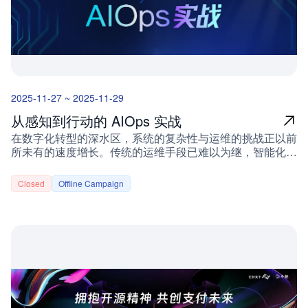
权益一：模型微调公益课程（1小时）覆盖全阶段开发者需
求，从基础认知到实战落地，构建完整知识体系：解析微调
核心原理与典型应用场景实操指导：数据准备、模型训练、
部署上线全流程经验分享：常见问题规避与最佳实践总
结 权益二：300元算力券参赛即享适配两大核心赛道开发需
求，无门槛助力项目推进：开源大模型 × GPU应用赛道：
满足推理加速、模型训练、性能优化等算力需求开源 × 超
2025-11-27 ~ 2025-11-29
级个体生产力赛道：支撑个人工具链、自动化工作流等开发
场景无需额外申请，报名成功后统一发放，助力开发者专注
从感知到行动的 AIOps 实战
创意实现。 核心赛道聚焦开源大模型 × GPU 应用类别详情
在数字化转型的深水区，系统的复杂性与运维的挑战正以前
核心定位基于GPU实现高性能开源大模型应用开发关键词
所未有的速度增长。传统的运维手段已难以为继，智能化运
开源大模型、推理加速、模型部署、Agent赛道方向1. 开源
维（AIOps）不再是未来的蓝图，而是当下必须掌握的实战
大模型微调与推理性能优化2. AI Agent / Copilot工具开发3.
能力。但如何让 AIOps 真正跨越理论与实践的鸿沟，实现
文本/图像/视频多模态模型应用构建硬性要求需使用GPU完
Closed
Offline Campaign
从“感知”问题到“行动”决策的闭环？为此，DeepFlow 与蓝
成训练、推理或加速环节，并提供吞吐、延迟、显存占用等
鲸智云、OpenCSG强强联合，将于2025年11月29日在杭
核心性能指标 开源 × 超级个体生产力类别详情核心定位以
州共同举办以「从感知到行动的 AIOps 实战」为主题的线
开源技术赋能个人生产力提升，探索“一人即组织”的数字经
下 Meetup。我们旨在汇聚行业先锋，分享最前沿的 AIOps
济新形态关键词超级个体、开源工具、个人生产力、数字游
落地实践与思考，无论您是运维工程师、SRE、架构师还
民、一人公司赛道方向1. 面向个人的开源AI助手与Copilot
是技术决策者，相信都能在此收获启发与实战经验。 活动
工具研发2. 个人自动化工作流与智能工具链搭建3. 独立开
时间 11月29日（周六）下午13:30～17:30 活动地点杭州余
发者“一人公司”基础设施构建4. 数字游民跨境协作与交付工
杭区五常街道联创街188号贝达梦工场D座负一楼共享会议
具开发硬性要求核心功能或关键模块需遵循Apache 2.0/MIT
室 杭州余区五常街道联创街188号贝达梦工场D座负一楼共
等开源协议，项目设计需满足“个人可独立使用、维护与扩