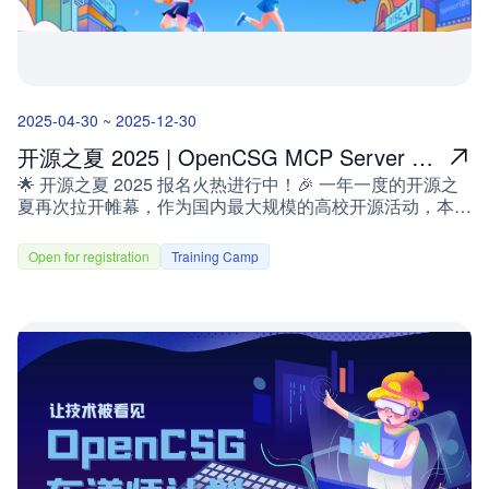
2025-04-30 ~ 2025-12-30
开源之夏 2025 | OpenCSG MCP Server 安
🌟 开源之夏 2025 报名火热进行中！🎉 一年一度的开源之
全扫描
夏再次拉开帷幕，作为国内最大规模的高校开源活动，本年
度将汇聚百大开源社区、前沿技术方向以及海量任务，激发
年轻开发者的无限潜力！OpenCSG（开放传神）今年带来
Open for registration
Training Camp
重磅项目，诚邀热爱技术的你加入我们，一起为开源社区贡
献力量！什么是开源之夏？开源之夏是中国科学院软件研究
所于 2020 年发起的“开源软件供应链点亮计划”系列暑期活
动，旨在鼓励高校学生积极参与开源软件的开发维护，培养
和发掘更多优秀的开发者，促进优秀开源软件社区的蓬勃发
展，助力开源软件供应链建设。活动联合各大开源社区，针
对重要开源软件的开发与维护提供项目开发任务，并向全球
高校学生（需年满 18 周岁）开放报名。学生可自主选择感
兴趣的项目进行申请，中选后在项目开发者（社区导师）的
指导下进行开发。根据项目的难易程度和完成情况，结项者