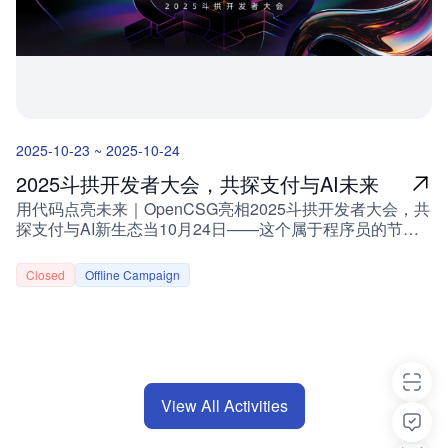
享会议室 演讲嘉宾云杉网络 向阳 云杉网络 总裁清华大学
展”的核心前提 奖项设置与长期赋能现金奖励奖项奖励金额
博士，云杉总裁，曾获网络测量领域国际顶会 ACM IMC 颁
一等奖（1名）￥5,000二等奖（2名）￥3,000三等奖（3
发的第一届 Community Contribution Award，现负责云原
名）￥1,000 额外赋能资源项目孵化与商业落地资源对接中
生可观测性产品 DeepFlow，其核心技术已作为学术论文发
国开源生态大会免费参展资格及路演机会海量免费算力与云
表于网络通信领域国际顶级会议 ACM SIGCOMM
资源持续支持AI开发工具链全套权益创投机构面对面交流通
2023。 演讲内容eBPF 驱动的 SRE 智能体：守护金融核心
道外滩江景开发环境沉浸式体验评审核心原则开源优先：重
系统业务连续性 随着金融核心系统的信创化与微服务化改
视代码开源属性与协议规范性创新导向：鼓励原创技术探索
2025-10-23 ~ 2025-10-24
造加速推进，如何在复杂架构下确保交易系统的高可用与业
与跨界应用实践可落地性：聚焦真实场景需求与可持续发展
务连续性成为运维团队面临的最大挑战。本次分享将介绍
潜力公平透明：采用统一评分标准，多维度综合评估路演展
2025斗拱开发者大会，共探支付与AI未来
DeepFlow 基于 eBPF 的交易全链路可观测性方案，并结合
示要求展示时长：单个项目路演不超过10分钟，超时将按
用代码点亮未来｜OpenCSG亮相2025斗拱开发者大会，共
多家银行落地案例，阐述如何突破传统 APM、LOG、BPM
规则扣分展示内容：需涵盖以下五大模块项目背景与问题定
探支付与AI新生态当10月24日——这个属于程序员的节日
工具链的局限，实现交易级精准观测与故障诊断。同时，将
义解决方案与技术架构核心创新点Demo演示（必选）开源
如约而至，一份“用代码改变世界”的热爱，也被赋予了更特
分享 DeepFlow 智能体的实践经验：如何在真实金融系统
方式与未来规划报名方式与须知报名链接：
别的意义。无论是数字技术、AI，还是区块链，每一次行业
中，通过智能诊断、巡检与自我学习能力，帮助团队实
https://shanghaiopen.feishu.cn/share/base/form/shrcn
Closed
Offline Campaign
的跃迁，都源于开发者的探索与深耕。开发者不仅是技术落
现“少告警、快定位、自动巡检”的智能化运维目标。 金融核
报名截止：2026年1月9日23:59通知方式：报名后5-7个工
地的“摆渡人”，更是未来趋势的“先行者”。 汇付天下 × 开发
心系统的可观测性挑战与业务连续性诉求eBPF 技术在交易
作日内将通过邮件反馈初审结果，通过者将被纳入参赛交流
者：共创开放生态一直以来，汇付天下始终致力于成为开发
全链路可观测性中的应用DeepFlow 在银行核心系统的实践
群，OpenCSG模型微调课程与算力券将在群内统一发放项
者的“同行者”，以开放技术与生态合作为核心，连接更多创
与案例基于全链路数据的 SRE 智能体：诊断、巡检与自演
目提交：初审阶段需提交项目代码仓库链接、README文
新力量。2025斗拱开发者大会即将启幕，以“开源·共创·未
进展望：从数据采集到智能决策的闭环体系 演讲嘉宾
档及演示视频，具体模板将在组队后同步常见问题解答 问
来支付”为主题，聚焦支付、AI与区块链的融合创
Greptime杨颖文 Greptime 核心工程师Rust 开源软件开发
题解答Q：是否支持个人报名？A：支持个人报名，报名后
View All Activities
新。 OpenCSG受邀出席，共话支付创新未来作为受邀嘉
者，目前专注于 GreptimeDB 存储层的开发，偶尔也为
将组织线上组队环节，助力开发者匹配志同道合的队友Q：
宾，OpenCSG（开放传神）创始人 & CEO 陈冉将与行业
arrow-rs、OpenDAL、DataFusion 等开源项目写一点代
线下活动是否为强制参与？A：线下Demo Day与颁奖典礼