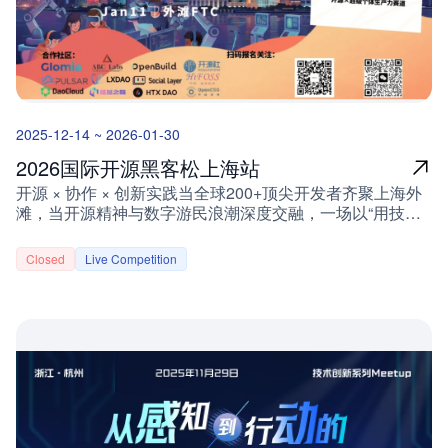
件”或“实现细节”中隐藏的指令误导执行。无版本更新审计：
周边礼品，欢迎扫码添加小助手了解更多。即日起至2025
MCP 工具描述可被远程静默修改，形成“地毯式骗局”。无
年12月31日，参与即有机会获得： 🔥 现金大奖：现金奖
代码审核与沙箱运行建议：缺乏对 MCP 服务代码的后门检
励：根据投稿内容提供200元至1000元的现金奖励。🎁 社
测与沙箱保护建议。项目目标在 CSGHub 平台中，集成
区周边：周边奖励：小怪兽定制帆布购物袋、小怪兽定制抱
MCP Server 资源的安全扫描模块；对资源中的工具描述、
枕、T恤等。投稿请联系小助手扫描上方二维码添加小助手
依赖关系、代码注释等内容进行自动化分析；识别并标注典
🌍 开源：中国AI突围的星辰大海当DeepSeek掀起开源狂
型安全风险，包括 Tool Poisoning Attack 和 Shadow
2025-12-14 ~ 2026-01-30
潮，OpenCSG正在构建属于中国的技术生态：打破垄断：
Attack；实现资源变更自动触发扫描的机制；将扫描结果反
开源模型推理成本仅为闭源竞品1/30自主可控：CSGHub平
馈到 UI 层，提示用户处理建议；提供安全规则可配置、可
2026国际开源黑客松上海站
台支持私有化部署，数据主权100%归属企业全球共振：
更新的框架，便于长期维护与演进。项目技术要求掌握 Go
开源 × 协作 × 创新实践当全球200+顶尖开发者齐聚上海外
StarShip工具链被海外开发者称为“东方Hugging Face”你的
语言 及 JavaScript 开发。熟悉 AI Agent 设计与 MCP 协议
滩，当开源精神与数字游民浪潮深度交融，一场以“用技术
每一次提交，都在参与这场静默的技术革命 📖 故事样本：
实现机制。了解静态代码分析与安全扫描技术。有开源项目
重构协作边界”为核心的创新盛宴即将启幕。宜昌点军区是
《我在OpenCSG的365夜》"那晚服务器宕机时，
开发经验或 AI 安全防护相关经验者优先。联系我们项目主
OpenCSG应用模式的典型成功案例。OpenCSG 作为本次
Maintainer发来一串摩斯电码：.-.. .. ..-. . / .. ... / .- / -... ..- --.
Closed
Live Competition
页https://summer-ospp.ac.cn/org/prodetail/252a90192导师
黑客松的算力赞助方，聚焦开发者核心需求，提供全方位支
（Life is a bug）后来才知道，这是社区传承十年的精神密
邮箱da.lei@opencsg.com官方邮箱org@summer-
持，助力创意落地： 1小时模型微调公益课程：从原理到实
码..."—— 某金融科技公司CTO @CodePoet 🔍 从代码到生
ospp.ac.cn报名指南📝 报名条件年满 18 周岁的高校在校学
操，系统掌握大模型微调关键技能术300元算力资源券：突
态：OpenCSG的开源战略![OpenCSG开源生态图]技术普
生。提供有效的在读证明（如学生证、学籍验证报告等）。
破本地硬件限制，为项目开发提供充足算力保障 「开放·协
惠：开源工具链降低企业90%开发成本生态共建：
⏰ 报名时间 📌 报名方式登录官网https://summer-
作·共创未来」2026国际开源黑客松（Open Innovation
CSGHub平台汇聚300+企业模型资产全球竞合：与
ospp.ac.cn/org/prodetail/252a90192注册并提交资料填写个
Hackathon）由上海开源信息技术协会联合上海开源方舟科
NVIDIA、阿里云共建推理加速标准你的故事将成为中国开
人信息，通过审核后即可申请加入项目！联系导师主动与导
技有限公司主办，OpenCSG等企业联合赞助，以“开源 × 数
源史的重要注脚
师沟通，进一步完善项目申请材料，增加选中概率！
字游民”为核心命题，打造无边界全球协作实验场，推动开
🎉 2025 开源之夏火热报名中，期待你的加入！
源技术与实际应用场景深度融合。OpenCSG专属支持权益