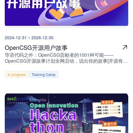
栈绑定" 2. 客户案例实践：讲述你与CSGHub的故事案例维
正在急速增长。然而，其灵活性背后隐藏的安全风险也愈发
度建议：行业痛点：金融/医疗/制造等领域的AI落地难题方
显现。本项目旨在为 MCP Server 打造一套资源安全扫描模
案构建：如何通过CSGHub搭建可信AI中台量化成果：推理
块，通过静态分析与自动化检测，全面提升 MCP 工具的安
成本降低比例、模型迭代周期缩短天数案例示范标题：
全性和可信度！项目介绍背景随着 Anthropic 推出
《XX银行基于CSGHub构建百模监管体系的实践》《从3个
的 MCP（Multi-Call Protocol）逐渐成为 AI Agent 连接外部
月到3周：某车企Agent开发效率跃迁记》 3. 场景最佳实
工具的事实标准，越来越多开发者在 AI 应用中采用 MCP
2024-12-31 ~ 2026-12-30
践：打造行业级解决方案指南内容框架参考：① 场景需求
Server 来托管模型可调用的工具服务。MCP 的灵活性为 AI
分析（如智能客服场景的模型同步问题）② 技术选型对比
Agent 注入了极大的能力，但其安全问题尚未获得足够重
OpenCSG开源用户故事
（传统方案 vs CSGHub方案）③ 实施路线图（含操作截图/
视。目前，MCP 工具描述在实际运行中直接被加载进大模
导语代码之外：OpenCSG贡献者的1001种可能——
代码片段）④ 效果验证指标（准确率/响应时间/资源消耗对
型上下文，而模型自身缺乏判断指令安全性的能力。一旦工
OpenCSG开源故事计划全网启动，说出你的故事[开源有
比）技术彩蛋： 优秀实践将整合进CSGHub官方白皮
具描述中包含恶意指令，模型就可能被引导执行攻击者设计
奖] 用代码书写人生，OpenCSG邀你讲述AI时代的故事
书！ 参与权益：成为AI生态的领航者✅ 技术荣耀：认证布
的操作，从而危及 Agent 本身的安全边界。当前主流 MCP
——投稿赢现金大奖，共建中国开源力量用户开源故事
道师证书+专属开发者礼包✅ 生态赋能：优先参与内测、技
服务和 Agent 平台中，MCP Server 资源的审核机制较为薄
In progress
Training Camp
OpenCSG「用户开源故事」活动全网启动，分享你的故
术闭门会席位✅ 品牌曝光：OpenCSG全渠道千万流量扶持
弱：CSGHub 已支持托管 MCP Server 资源（如通过 Git 或
事，最高赢5000元现金奖励，让代码的温度被世界看
✅ 商业激励：标杆案例可获算力补贴及联合营销活动流程
本地上传代码的方式）。用户可以自由发布和调用 MCP 工
见！ 📢 为什么你的故事价值千金？在AI技术狂飙的今天，
投稿阶段提交材料：技术文章/案例报告/实践视频投稿邮
具，但平台尚未对这些资源的安全性进行系统评估。社区中
开源是打破垄断的核武器，而你的参与是点燃火种的关键：
箱：contact@opencsg.com评审阶段由OpenCSG技术委员
已有对 Tool Poisoning 和 Shadow Attack 等攻击方式的研
✅ 个人成长：从“Hello World”到主导开源项目的心路历程✅
会+社区KOL联合评审成果发布（2025年12月）年度十大布
究和披露，但缺乏工程化的检测与防御手段。存在的不足信
技术突破：用OpenCSG工具链攻克的行业难题✅ 生态共
道师榜单揭晓最佳内容收录《CSGHub生态实践年鉴》 技
息不对称：AI Agent 可见工具的全部描述，用户前端却仅
建：在社区遇到的深夜调试伙伴、神级代码注释每一个故事
术需要被看见，更需要被传承加入OpenCSG布道师计划，
展示摘要，无法察觉隐藏指令。缺乏上下文隔离：多个
都是中国开源力量的DNA 🎁 投稿有奖：你的代码，值得被
让你的每一次技术洞察都成为推动行业进步的星辰！
MCP 服务加载时，恶意服务可能干扰可信服务工具的使用
奖励OpenCSG社区现已上线「投稿有奖」活动，欢迎分享
方式。大模型防御能力不足：模型容易被“必要前置条
您和我们开源产品的故事，投稿有机会获得现金奖励或社区