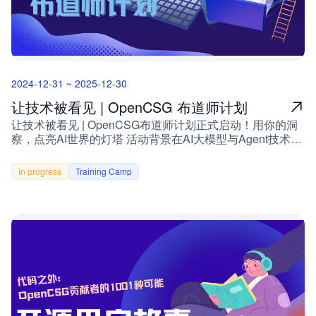
将获取开源之夏劳务报酬和结项证书。💰基础项目：
8000 💰进阶项目：12000https://summer-ospp.ac.cn/为什么
选择 OpenCSG？OpenCSG（开放传神）是国内领先的大
模型生态社区，致力于为人工智能行业提供垂直领域的解决
方案。通过开源之夏这一平台，我们希望与更多年轻开发者
一起推动开源技术的发展，为大模型技术的落地应用贡献力
2024-12-31 ~ 2025-12-30
量。作为 OpenCSG 的项目参与者，你不仅可以接触到最
新的技术方向，还能与全球开源社区携手合作，共同打造创
让技术被看见 | OpenCSG 布道师计划
新的技术成果。CSGHub 是 OpenCSG 打造的一款开源、
让技术被看见 | OpenCSG布道师计划正式启动！用你的洞
可信的大模型资产管理平台，专注于治理大模型生命周期中
察，点亮AI世界的灯塔 活动背景在AI大模型与Agent技术蓬
的资产（如数据集、模型文件、代码等）。它为用户提供
勃发展的今天，OpenCSG始终秉持「开源、可信」的理
HuggingFace 类似的私有化功能，支持资源的托管与全生
念，致力于通过CSGHub平台为开发者与企业提供一站式
命周期管理，助力开发者轻松应对大模型生态的复杂性。
In progress
Training Camp
管理解决方案。我们相信，技术的价值在于被看见、被分
CSGHub 的核心目标是通过强大的工具链，为开发者提供
享、被实践。现诚邀全球技术先锋加入「布道师计划」，共
安全、高效的大模型管理平台。此次开源之夏，我们将为
同构建AI领域的知识共享生态！ 三大参与方向，定义你的
CSGHub 增添一项至关重要的新功能——MCP Server 资源
影响力1. 产品技术解读：解剖CSGHub的硬核基因分享方
安全扫描模块！MCP Server 资源安全扫描功能设计与实现
向：功能亮点深挖：如模型版本管理、Agent编排、数据血
——项目亮点抢先看项目编号：252a90192技术领域：AI、
缘追踪、权限安全体系技术架构解析：多模态大模型统一纳
PostgreSQL、Docker、Git、LLM编程语言：Go、
管、分布式训练支持、开源生态兼容性创新体验设计：低代
JavaScript导师：排骨虾导师邮箱：da.lei@opencsg.com
码交互界面、自动化评估工具链、可视化调试面板用户视角
难度等级：进阶 / Advanced为什么加入这个项目？随着
价值："CSGHub的模型生命周期管理功能，让团队协作效
Anthropic 推出的 MCP（Multi-Call Protocol）逐渐成为 AI
率提升300%""一键迁移不同框架模型，再也不用担心技术
Agent 连接外部工具的事实标准，MCP Server 的托管需求