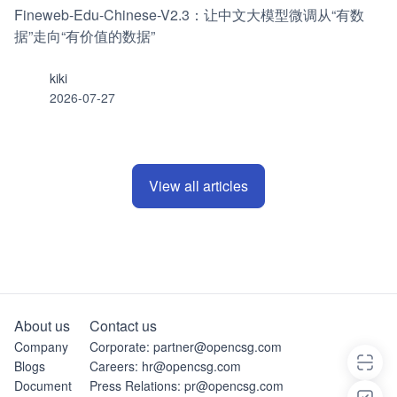
Fineweb-Edu-Chinese-V2.3：让中文大模型微调从“有数
据”走向“有价值的数据”
kiki
2026-07-27
View all articles
About us
Contact us
Company
Corporate: partner@opencsg.com
Blogs
Careers: hr@opencsg.com
Document
Press Relations: pr@opencsg.com