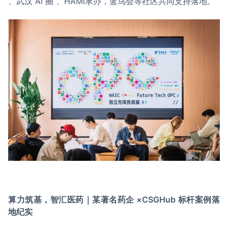
、武汉 AI 圈 、HAMi承办，蓝鸟会等社区共同支持落地。
算力筑基，智汇医药｜某著名药企 ×CSGHub 标杆案例落
地纪实