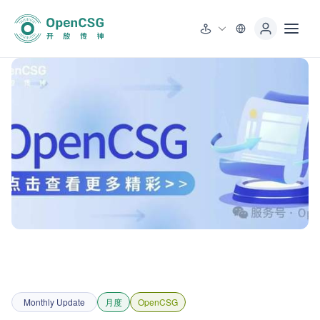
Monthly Update
月度
OpenCSG