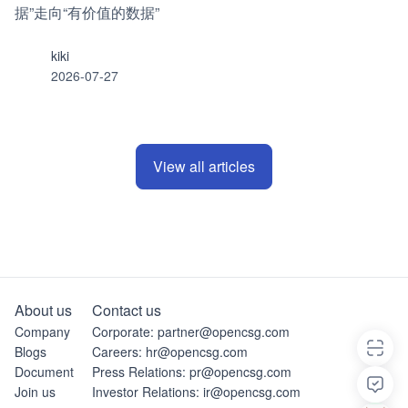
据”走向“有价值的数据”
kiki
2026-07-27
View all articles
About us
Contact us
Company
Corporate: partner@opencsg.com
Blogs
Careers: hr@opencsg.com
Document
Press Relations: pr@opencsg.com
Join us
Investor Relations: ir@opencsg.com