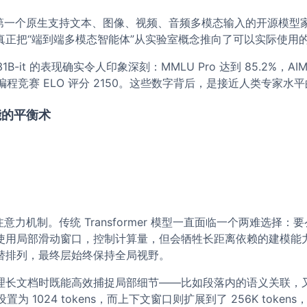
是第一个原生支持文本、图像、视频、音频多模态输入的开源模型家族。
真正把“端到端多模态智能体”从实验室概念推向了可以实际使用
-it 的表现确实令人印象深刻：MMLU Pro 达到 85.2%，AIME 
rces 编程竞赛 ELO 评分 2150。这些数字背后，是接近人类专
能的平衡术
合注意力机制。传统 Transformer 模型一直面临一个两难
用局部滑动窗口，控制计算量，但会牺牲长距离依赖的建模能力。
替排列，最终层始终保持全局视野。
理长文档时既能高效捕捉局部细节——比如段落内的语义关联，
设置为 1024 tokens，而上下文窗口则扩展到了 256K toke