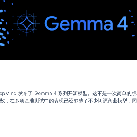
gle DeepMind 发布了 Gemma 4 系列开源模型。这不是
有 30.7B 参数，在多项基准测试中的表现已经超越了不少闭源商业