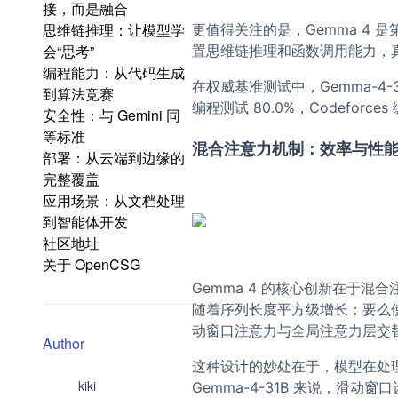
接，而是融合
思维链推理：让模型学
更值得关注的是，Gemma 4 
会“思考”
置思维链推理和函数调用能力，
编程能力：从代码生成
在权威基准测试中，Gemma-4-31B
到算法竞赛
编程测试 80.0%，Codefo
安全性：与 Gemini 同
等标准
混合注意力机制：效率与性
部署：从云端到边缘的
完整覆盖
应用场景：从文档处理
到智能体开发
社区地址
关于 OpenCSG
Gemma 4 的核心创新在于混
随着序列长度平方级增长；要么使
动窗口注意力与全局注意力层交
Author
这种设计的妙处在于，模型在处
kiki
Gemma-4-31B 来说，滑动窗口