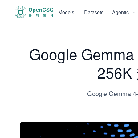
Models
Datasets
Agentic
Google Ge
256
Google Gem