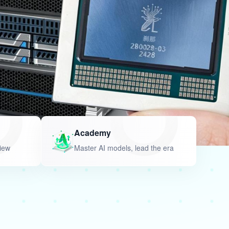
Academy
iew
Master AI models, lead the era