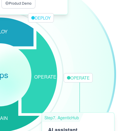
Product Demo
DEPLOY
LOY
ps
OPERATE
OPERATE
AIN
Step7. AgenticHub
AI assistant