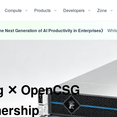
Compute
Products
Developers
Zone
 Next Generation of AI Productivity in Enterprises》
White
ng ✕ OpenCSG
nership