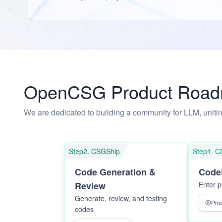
OpenCSG Product Roa
We are dedicated to building a community for LLM, uniting
Step2. CSGShip
Step1. C
Code Generation &
Code
Review
Enter p
Generate, review, and testing
Pro
codes