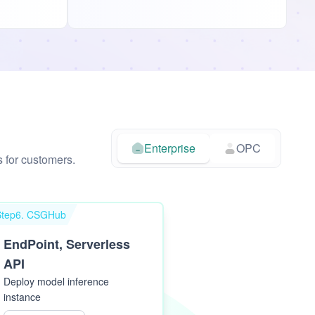
Enterprise
OPC
s for customers.
Step6. CSGHub
EndPoint, Serverless
API
Deploy model inference
instance