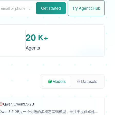
Get started
Try AgenticHub
20
K+
Agents
Models
Datasets
Qwen/Qwen3.5-2B
Qwen3.5-2B是一个先进的多模态基础模型，专注于提供卓越的实用性和性能。其核心功能是进行多模态语言理解与生成，包括处理文本、图像和视频输入，并具备强大的智能体能力。在技术架构上，该模型结合了因果语言模型与视觉编码器，采用门控Delta网络和稀疏专家混合模型，并通过大规模强化学习进行训练，以实现高效推理和强大的泛化能力。在多项基准测试中，Qwen3.5-2B展现了优异的性能，例如在MMLU-Pro（思考模式）中达到66.5分，在MMMU（思考模式）中达到64.2分，在RealWorldQA中达到74.5分。该模型适用于原型开发、特定任务微调、研究与开发、构建智能体应用以及代码理解与自动化等场景。相较于同类模型，Qwen3.5-2B的差异化优势在于其统一的视觉-语言基础、高效的混合架构、可扩展的强化学习泛化能力、对201种语言和方言的全球语言覆盖，以及先进的训练基础设施。