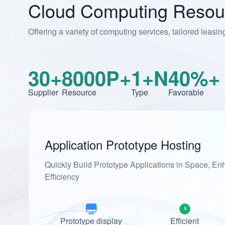
Cloud Computing Resou
Offering a variety of computing services, tailored leasin
30+
8000P+
1+N
40%+
Supplier
Resource
Type
Favorable
Application Prototype Hosting
Quickly Build Prototype Applications in Space, E
Efficiency
Prototype display
Efficient