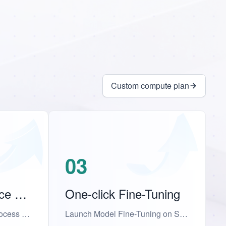
Custom compute plan
03
One-click Inference Service
One-click Fine-Tuning
Simplifying the Deploy Process Without Complex Configurations
Launch Model Fine-Tuning on Specific Datasets with One-click