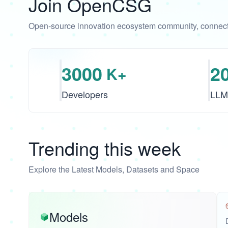
Join OpenCSG
Open-source innovation ecosystem community, connecti
3000
2
K+
Developers
LLM
Trending this week
Explore the Latest Models, Datasets and Space
Models