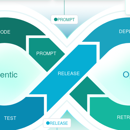
PROMPT
DEP
CODE
PROMPT
entic
O
RELEASE
RETR
TEST
RELEASE