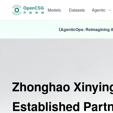
Models
Datasets
Agentic
《AgenticOps: Reimagining the
Zhonghao Xinyi
Established Part