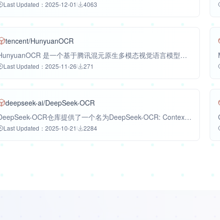
Last Updated：2025-12-01
4063
tencent/HunyuanOCR
HunyuanOCR 是一个基于腾讯混元原生多模态视觉语言模型架构的端到端专家模型。它以轻量级的10亿参数设计，在行业内多个基准测试中取得了领先的性能。该模型的核心功能包括多语言文档解析、文本定位与识别、开放域信息提取、视频字幕提取以及图像文本翻译。HunyuanOCR 适用于处理复杂的文档解析、图像中的文本识别、关键信息提取以及跨语言内容转换等场景，其显著优势在于其轻量化设计和在多语言文档处理方面的卓越能力。
Last Updated：2025-11-26
271
deepseek-ai/DeepSeek-OCR
DeepSeek-OCR仓库提供了一个名为DeepSeek-OCR: Contexts Optical Compression的多语言视觉语言模型，其核心功能是将图像中的文本内容进行光学字符识别（OCR），并能将识别结果转换为结构化文本，例如Markdown格式。该模型基于Transformer架构，利用Flash Attention 2等技术优化处理效率，并支持与vLLM集成以实现推理加速。DeepSeek-OCR适用于从各类文档图像中提取文本信息并进行结构化转换的场景，其差异化优势在于可能采用了独特的上下文光学压缩技术，以及支持灵活的图像处理模式和优化的结构化文本生成能力。仓库中未明确提供具体的性能指标数据。
Last Updated：2025-10-21
2284