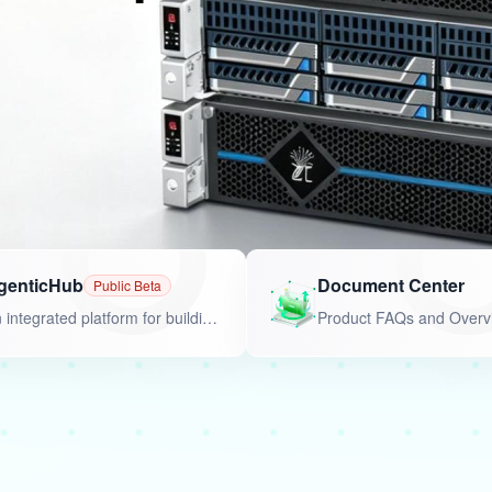
genticHub
Document Center
Public Beta
An integrated platform for building and managing agents
Product FAQs and Overv