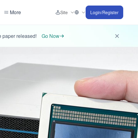
More
Site
Login/Register
 paper released!
Go Now