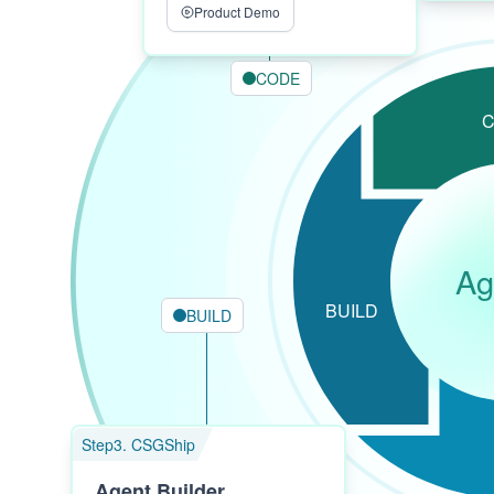
Product Demo
CODE
Ag
BUILD
BUILD
Step3. CSGShip
Agent Builder