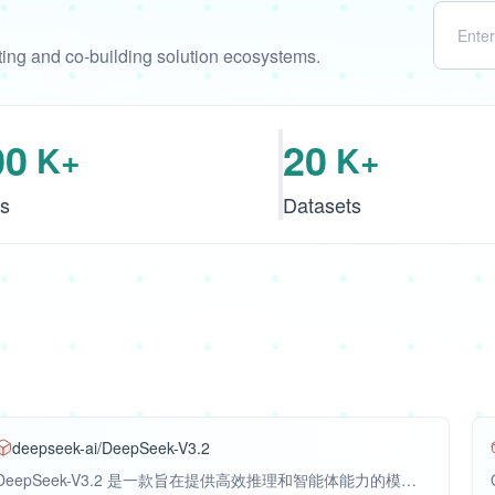
ng and co-building solution ecosystems.
00
20
K+
K+
s
Datasets
deepseek-ai/DeepSeek-V3.2
DeepSeek-V3.2 是一款旨在提供高效推理和智能体能力的模型。它基于DeepSeek-V3.2-Exp-Base模型进行微调，通过一种高效的注意力机制显著降低计算复杂度，尤其在长文本场景下保持高性能。该模型还采用先进的训练方法和大规模数据生成技术，以提升在复杂交互环境中的工具使用和泛化能力。在性能方面，DeepSeek-V3.2 在推理和智能体任务上表现出色，其中DeepSeek-V3.2-Speciale版本在推理能力上超越了GPT-5，并与Gemini-3.0-Pro相当，在国际数学奥林匹克和国际信息学奥林匹克竞赛中展现了金牌级别的表现。DeepSeek-V3.2 适用于需要深度推理和在复杂交互环境中进行工具使用的场景，并提供了标准化数据操作以支持其新的工具调用和“带工具思考”功能。