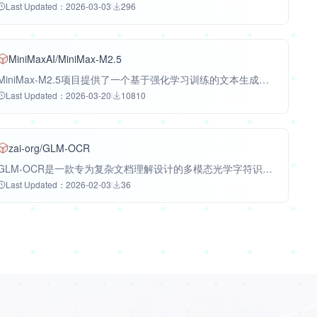
Last Updated：2026-03-03
296
MiniMaxAI/MiniMax-M2.5
MiniMax-M2.5项目提供了一个基于强化学习训练的文本生成模型，该模型采用MoE（混合专家）架构，并利用自研的Forge智能体原生强化学习框架和CISPO算法进行优化。该技术在编码、智能体工具使用和搜索、办公自动化等领域表现出色，在SWE-Bench Verified编码基准测试中达到80.2%的准确率，在Multi-SWE-Bench中达到51.3%，在BrowseComp中达到76.3%。其任务完成速度比前代模型快37%，且每小时持续运行成本低至1美元，显著低于同类领先模型。MiniMax-M2.5适用于软件开发全生命周期、复杂信息检索、金融法律等专业办公场景，以及需要高效智能体协作的各类业务应用。该项目的主要优势在于其像架构师一样思考和规划的能力、卓越的跨环境泛化能力、显著的成本效益和任务执行效率，旨在提供经济高效的智能体解决方案。
Last Updated：2026-03-20
10810
zai-org/GLM-OCR
GLM-OCR是一款专为复杂文档理解设计的多模态光学字符识别（OCR）模型，能够执行文本、公式、表格识别、文档解析及结构化信息提取。其技术架构基于GLM-V编解码器，融合了预训练的视觉编码器、高效的跨模态连接器和语言解码器，并通过创新的多令牌预测机制和全任务强化学习方法优化训练过程，同时结合了两阶段布局分析和并行识别流程。GLM-OCR在OmniDocBench V1.5上取得了94.62分的领先成绩，并在多项文档理解基准测试中表现优异，其PDF文档处理速度达到每秒1.86页，图像处理速度达到每秒0.67张，显著超越同类模型。该模型特别适用于处理复杂表格、代码文档、印章等真实世界中的挑战性布局，并能支持高并发服务和边缘部署。凭借其仅0.9B的参数量，GLM-OCR显著降低了推理延迟和计算成本，同时提供易于使用的SDK和推理工具，方便用户快速集成和高效利用。
Last Updated：2026-02-03
36