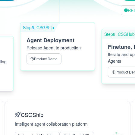
RE
Step5. CSGShip
Step8. CSGHub
Agent Deployment
Finetune, 
Release Agent to production
Iterate and u
Product Demo
Agents
ting
Product De
St
Sta
web
the
CSGShip
usi
Intelligent agent collaboration platform
eng
mod