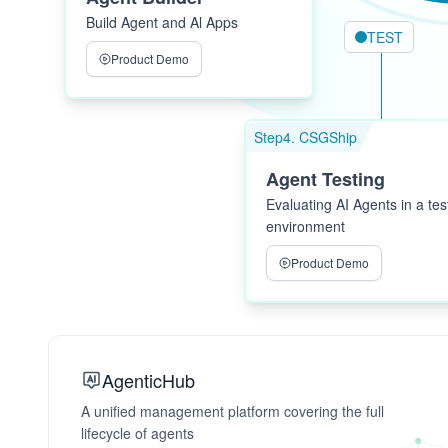
Build Agent and Al Apps
TEST
Product Demo
Step4. CSGShip
Agent Testing
Evaluating AI Agents in a tes
environment
Product Demo
AgenticHub
A unified management platform covering the full
lifecycle of agents