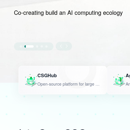
Co-creating build an AI computing ecology
CSGHub
A
Open-source platform for large models