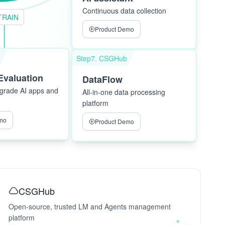
Continuous data collection
TRAIN
Product Demo
Step7. CSGHub
Evaluation
DataFlow
pgrade AI apps and
All-in-one data processing
platform
mo
Product Demo
arCloud
rCloud is an open source
 interface to LLM jobs.
 scheduler engine is
CSGHub
ng Slurm as default
Open-source, trusted LM and Agents management
GitHub
ine It performs large
platform
el jobs scheduling