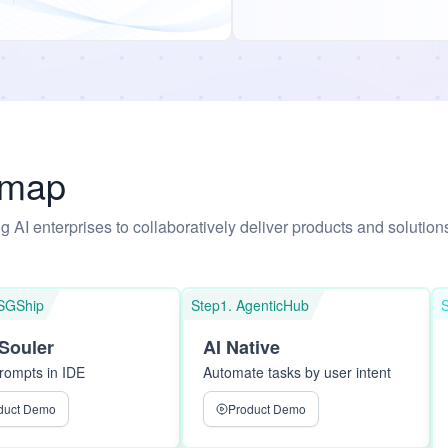
dmap
 AI enterprises to collaboratively deliver products and solution
SGShip
Step1. AgenticHub
Souler
AI Native
rompts in IDE
Automate tasks by user intent
duct Demo
Product Demo